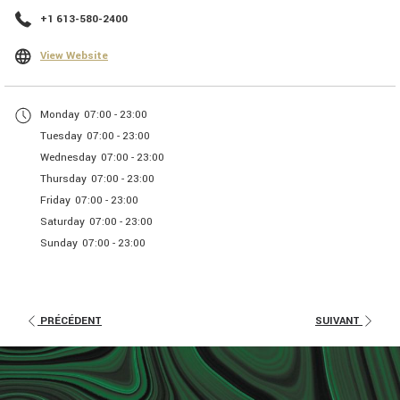
+1 613-580-2400
Ouvrir
View Website
dans
un
Monday
07:00 - 23:00
nouvel
Tuesday
07:00 - 23:00
onglet
Wednesday
07:00 - 23:00
Thursday
07:00 - 23:00
Friday
07:00 - 23:00
Saturday
07:00 - 23:00
Sunday
07:00 - 23:00
PRÉCÉDENT
SUIVANT