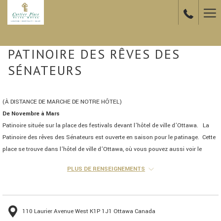
Ha
Me
PATINOIRE DES RÊVES DES
SÉNATEURS
(À DISTANCE DE MARCHE DE NOTRE HÔTEL)
De Novembre à Mars
Patinoire située sur la place des festivals devant l’hôtel de ville d’Ottawa. La
Patinoire des rêves des Sénateurs est ouverte en saison pour le patinage. Cette
place se trouve dans l’hôtel de ville d’Ottawa, où vous pouvez aussi voir le
Temple de la renommée des sports d’Ottawa et la Galerie Barbara Ann Scott. À
PLUS DE RENSEIGNEMENTS
un coin de rue de notre hôtel.
110 Laurier Avenue West K1P 1J1 Ottawa Canada