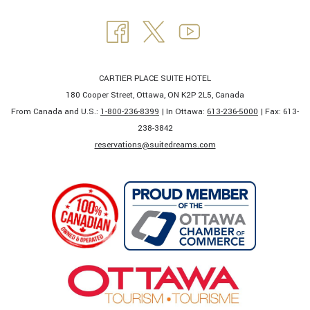
CARTIER PLACE SUITE HOTEL
180 Cooper Street, Ottawa, ON K2P 2L5, Canada
From Canada and U.S.:
1-800-236-8399
| In Ottawa:
613-236-5000
| Fax: 613-
238-3842​
​reservations@suitedreams.com