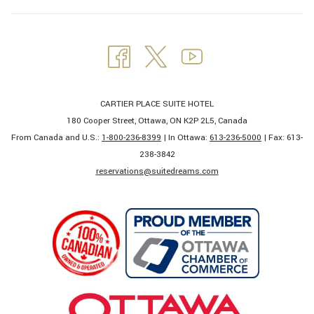
CARTIER PLACE SUITE HOTEL
180 Cooper Street, Ottawa, ON K2P 2L5, Canada
From Canada and U.S.:
1-800-236-8399
| In Ottawa:
613-236-5000
| Fax: 613-
238-3842​
​reservations@suitedreams.com